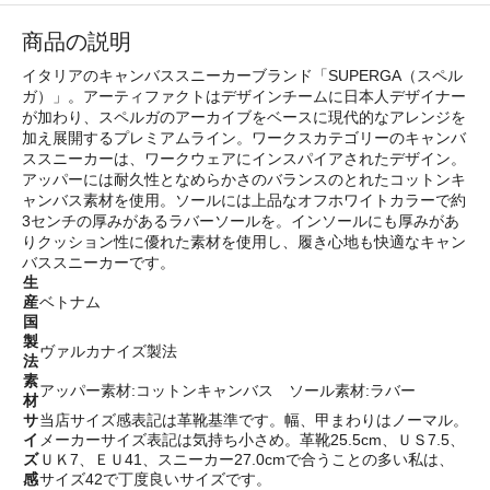
商品の説明
イタリアのキャンバススニーカーブランド「SUPERGA（スペル
ガ）」。アーティファクトはデザインチームに日本人デザイナー
が加わり、スペルガのアーカイブをベースに現代的なアレンジを
加え展開するプレミアムライン。ワークスカテゴリーのキャンバ
ススニーカーは、ワークウェアにインスパイアされたデザイン。
アッパーには耐久性となめらかさのバランスのとれたコットンキ
ャンバス素材を使用。ソールには上品なオフホワイトカラーで約
3センチの厚みがあるラバーソールを。インソールにも厚みがあ
りクッション性に優れた素材を使用し、履き心地も快適なキャン
バススニーカーです。
生
産
ベトナム
国
製
ヴァルカナイズ製法
法
素
アッパー素材:コットンキャンバス ソール素材:ラバー
材
サ
当店サイズ感表記は革靴基準です。幅、甲まわりはノーマル。
イ
メーカーサイズ表記は気持ち小さめ。革靴25.5cm、ＵＳ7.5、
ズ
ＵＫ7、ＥＵ41、スニーカー27.0cmで合うことの多い私は、
感
サイズ42で丁度良いサイズです。