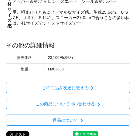
アッパー素材:ナイロン、スエード ソール素材:ラバー
材
サ
甲、幅まわりともにノーマルなサイズ感。革靴25.5cm、ＵＳ
イ
7.5、ＵＫ7、ＥＵ41、スニーカー27.0cmで合うことの多い私
ズ
は、41サイズでジャストサイズです
感
その他の詳細情報
販売価格
23,100円(税込)
型番
FM63663
この商品を友達に教える
この商品について問い合わせる
返品について