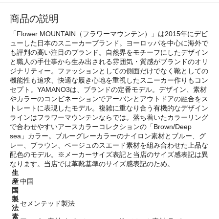
商品の説明
「Flower MOUNTAIN（フラワーマウンテン）」は2015年にデビ
ューした日本のスニーカーブランド。ヨーロッパを中心に海外で
も評判の高い注目のブランド。自然界をモチーフにしたデザイン
と職人の手仕事から生み出される雰囲気・質感がブランドのオリ
ジナリティー。ファッションとしての側面だけでなく靴としての
機能性も追求、快適な履き心地を重視したスニーカー作りもコン
セプト。YAMANO3は、ブランドの定番モデル。デザイン、素材
やカラーのコンビネーションでアーバンとアウトドアの融合をス
トレートに表現したモデル。複雑に重なり合う有機的なデザイン
ラインはフラワーマウンテンならでは。落ち着いたカラーリング
で合わせやすいアースカラーコレクションの「Brown/Deep
sea」カラー。ブルーグレーカラーのナイロン素材とブルー、グ
レー、ブラウン、ベージュのスエード素材を組み合わせた上品な
配色のモデル。※メーカーサイズ表記と当店のサイズ感表記は異
なります。当店では革靴基準のサイズ感表記のため。
生
産
中国
国
製
セメンテッド製法
法
素