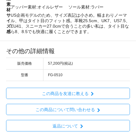
素
アッパー素材:オイルレザー ソール素材:ラバー
材
サ
US企画モデルのため、サイズ表記は小さめ。幅まわりノーマ
イ
ル、甲はタイト目のフィット感。革靴25.5cm、UK7、US7.5、
ズ
EU41、スニーカー27.0cmで合うことの多い私は、タイト目な
感
ら8、8.5でも快適に履くことができます。
その他の詳細情報
販売価格
57,200円(税込)
型番
FG-0510
この商品を友達に教える
この商品について問い合わせる
返品について