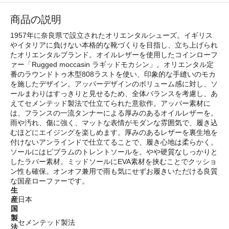
商品の説明
1957年に奈良県で設立されたオリエンタルシューズ。イギリス
やイタリアに負けない本格的な靴づくりを目指し、立ち上げられ
たオリエンタルブランド。オイルレザーを使用したコインローフ
ァー「Rugged moccasin ラギッドモカシン」。オリエンタル定
番のラウンドトゥ木型808ラストを使い、印象的な手縫いのモカ
を施したデザイン。アッパーデザインのボリューム感に対し、ソ
ールまわりはすっきりと見せるため、全体バランスを考慮し、あ
えてセメンテッド製法で仕立てられた意欲作。アッパー素材に
は、フランスの一流タンナーによる厚みのあるオイルレザーを。
雨や汚れ、傷に強く、マットな表情がモダンな雰囲気で、履き込
むほどにエイジングを楽しめます。厚みのあるレザーを裏生地を
付けないアンラインドで仕立てることで、履き心地は柔らかく。
ソールにはビブラムのトレントソールを。やや硬質なしっかりと
したラバー素材。ミッドソールにEVA素材を挟むことでクッショ
ン性も確保。オンオフ兼用で雨も気にせずお履きいただける良質
な国産ローファーです。
生
産
日本
国
製
セメンテッド製法
法